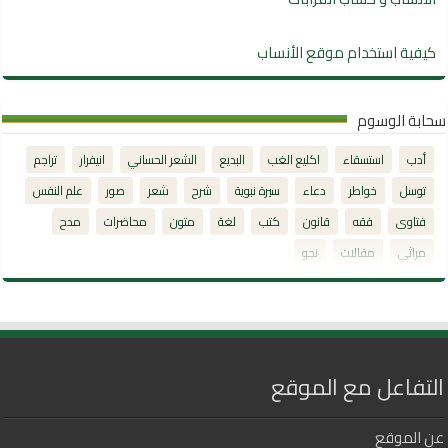
كيفية استخدام موقع الأنساب
سحابة الوسوم
أدب
استسقاء
اكليع الغب
البديع
الشعر الحساني
انيفرار
تراجم
توسل
خواطر
دعاء
سيرة نبوية
شرح
شعر
صور
علم النفس
فتاوى
فقه
قانون
كتب
لغة
متون
محاضرات
مدح
مراثي
مقالات
نحو
التفاعل مع الموقع
عن الموقع