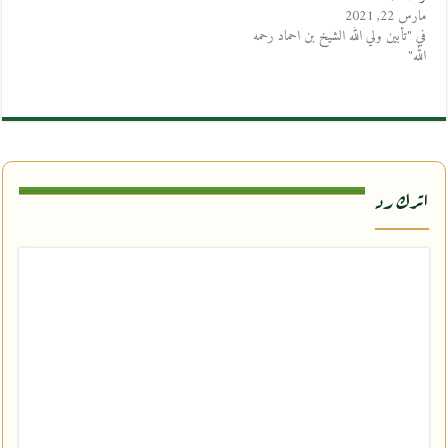
مارس 22, 2021
في "تأبين ولي الله الشيخ بن احماد رحمه
الله"
اترك رد