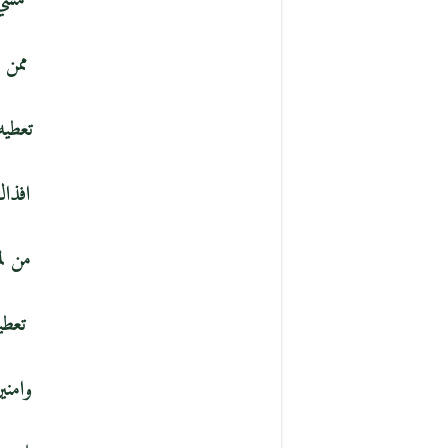
مشي 
ممن 
تعطيه 
افذاك 
من لم
تعطيه
وامني