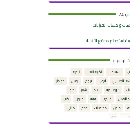
 2.0
نساب و حساب القرابات
ية استخدام موقع الأنساب
ة الوسوم
ب
استسقاء
اكليع الغب
البديع
شعر الحساني
انيفرار
تراجم
توسل
خواطر
اء
سيرة نبوية
شرح
شعر
صور
م النفس
فتاوى
فقه
قانون
كتب
ة
متون
محاضرات
مدح
مراثي
الات
نحو