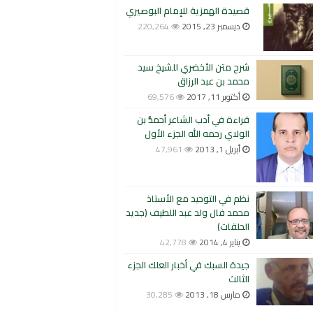
قصيدة الهمزية للإمام البوصيري
ديسمبر 23, 2015
220,264
شرح متن الأخضري للشيخ سيد
محمد بن عبد الرزاق
أكتوبر 11, 2017
69,576
قراءة في أدب الشاعر أحمدُّ بن
الولاي رحمه الله الجزء الأول
أبريل 1, 2013
47,961
نظم في التوحيد مع الأستاذ
محمد فال ولد عبد اللطيف (جديد
الحلقات)
يناير 4, 2014
42,778
جيدة السبك في أخبار العلك الجزء
الثالث
مارس 18, 2013
30,285