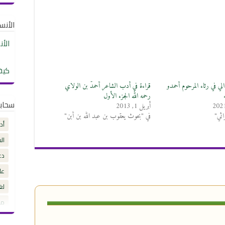
الأنساب
الأ
كيف
لي في رثاء المرحوم أحمدو
قراءة في أدب الشاعر أحمدُّ بن الولاي
رحمه الله الجزء الأول
سحاب
أبريل 1, 2013
اثي"
في "بحوث يعقوب بن عبد الله بن أبن"
أد
ال
دع
عل
لغ
مق