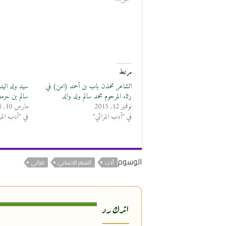
مرتبط
الشاعر محمذن باب بن أحمد (امن) في
سيد ولد اليدا
رثاء المرحوم محمد سالم ولد والد
سالم بن حرمه
نوفمبر 12, 2015
مارس 10, 2021
في "أدب المراثي"
في "أدب المر
الوسوم
أدب
الشعر الحساني
مراثي
اترك رد