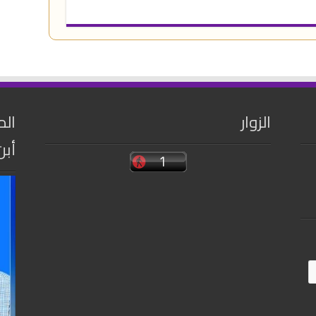
الزوار
الم
أبن