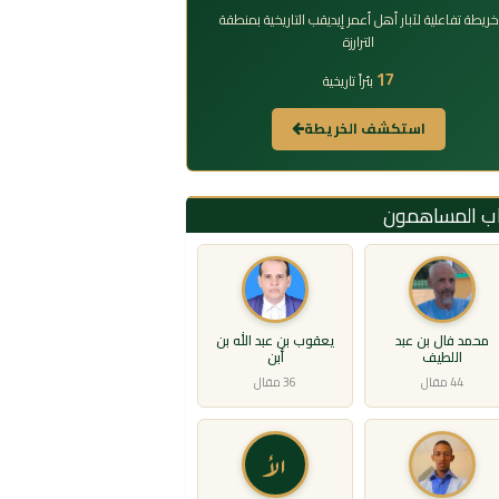
خريطة تفاعلية لآبار أهل أعمر إيديقب التاريخية بمنطقة
الترارزة
17
بئراً تاريخية
استكشف الخريطة
اب المساهمون
محمد فال بن عبد
يعقوب بن عبد الله بن
اللطيف
أبن
44 مقال
36 مقال
الأ