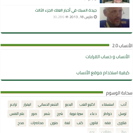
جيدة السبك في أخبار العلك الجزء الثالث
مارس 18, 2013
30,286
الأنساب 2.0
الأنساب و حساب القرابات
كيفية استخدام موقع الأنساب
سحابة الوسوم
أدب
استسقاء
اكليع الغب
البديع
الشعر الحساني
انيفرار
تراجم
توسل
خواطر
دعاء
سيرة نبوية
شرح
شعر
صور
علم النفس
فتاوى
فقه
قانون
كتب
لغة
متون
محاضرات
مدح
مراثي
مقالات
نحو