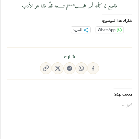
فاصغ له كأنه أمر عجــــب***لم تــــــعه قطُّ فذا هو الأدب
شارك هذا الموضوع:
WhatsApp
المزيد
شارك
معجب بهذه:
تحميل...