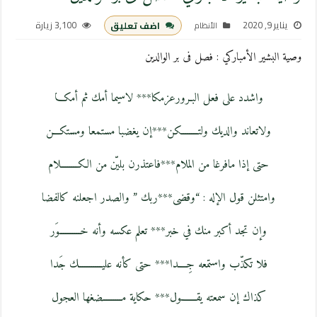
يناير 9, 2020
3,100 زيارة
اضف تعليق
الأنظام
وصية البشير الأمباركي : فصل فى بر الوالدين
واشدد على فعل البـرورعزمكا*** لاسيما أمك ثم أمكـــا
ولاتعاند والديك ولتــــــــكن***إن يغضبا مستمعا ومستكـــن
حتى إذا مافرغا من الملام***فاعتذرن بليّن من الكــــــــلام
وامتثلن قول الإله : “وقضى***ربك ” والصدر اجعلنه كالفضا
وإن تجد أكبر منك في خبر*** تعلم عكسه وأنه خــــــــــوَر
فلا تكذّب واستمعه جِــــدا*** حتى كأنه عليـــــــــــك جَدا
كذاك إن سمعته يقـــــــول*** حكاية مـــــــــضغها العجول