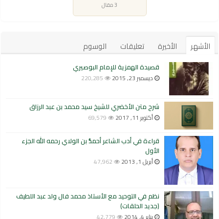
3 مقال
الأشهر
الأخيرة
تعليقات
الوسوم
قصيدة الهمزية للإمام البوصيري
ديسمبر 23, 2015
220,285
شرح متن الأخضري للشيخ سيد محمد بن عبد الرزاق
أكتوبر 11, 2017
69,579
قراءة في أدب الشاعر أحمدُّ بن الولاي رحمه الله الجزء
الأول
أبريل 1, 2013
47,962
نظم في التوحيد مع الأستاذ محمد فال ولد عبد اللطيف
(جديد الحلقات)
يناير 4, 2014
42,779