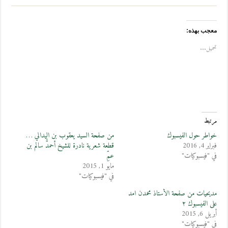
معجب بهذه:
تحميل...
مرتبط
خواطر حول الفيسبوك
من صفحة السيد يعقوب بن اليدالي …
فبراير 4, 2016
قطعة شعرية نادرة للشيخ أحمدُّ سالم بن
في "فيسبوكيات"
عمِّ
مايو 1, 2015
في "فيسبوكيات"
مديحيات من صفحة الأستاذ محمدن امد
على الفيسبوك ٢
أبريل 6, 2015
في "فيسبوكيات"