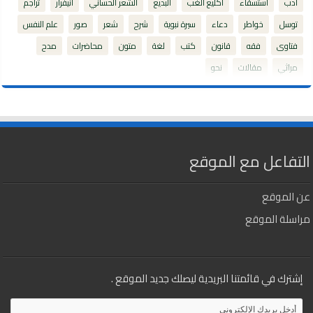
أدب
استسقاء
اكليع الغب
البديع
الشعر الحساني
انيفرار
تراجم
توسل
خواطر
دعاء
سيرة نبوية
شرح
شعر
صور
علم النفس
فتاوى
فقه
قانون
كتب
لغة
متون
محاضرات
مدح
مراثي
مقالات
نحو
التفاعل مع الموقع
عن الموقع
مراسلة الموقع
إشترك في قائمتنا البريدية ليصلك جديد الموقع .