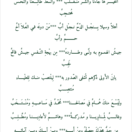
الخيْـــــرُ هَا جاءنا والشّــر مُنــقـــلـبٌ *** والسّعدُ طالِــــعنا والنّحـسُ
مُحتــجِبٌ
أهلاً وسهلا بِــــنجْــلِ الدّحَّ نــجـْلِ أبٌ ***مَنْ دونَه فـي العُـلاَ أخٌ
حـــــــــمٌ وأبٌ
جيـشُ الهمــومِ بـه ولَّــى وطــــــاردهُ*** مِن بهْجةِ النّــفسِ جيــشٌ فاتحٌ
لَجِــبٌ
يابنَ الأولى ذكرهم تُشفى الصّدور به*** لِينْتصبْ منــك لِلعلْيـــــاءِ
مُنتصِــــبٌ
ولْيَسْــعَ منكَ هُمـــامٌ في مَصالحـــــنا*** مُحمّــدٌ في مَساعـــيــهِ وَمُنْـــتَــــخَبٌ
وغالـــــبٌ لِمُـــناوِيــــنا و مُـدركـــةٌ*** وهاشـــــمٌ لأعادِيـــــنـا ومُطَّـــلِـــبٌ
مِن حَـدُّ مجْدَكَ حصِّلْهُ ومِنْ أَبِــــــهِ*** ومِــنْ أبيــكَ ومـــن آبـائــــــهِ