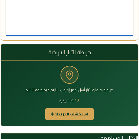
خريطة الآبار التاريخية
خريطة تفاعلية لآبار أهل أعمر إيديقب التاريخية بمنطقة الترارزة
17
بئراً تاريخية
استكشف الخريطة
الكتاب المساهمون