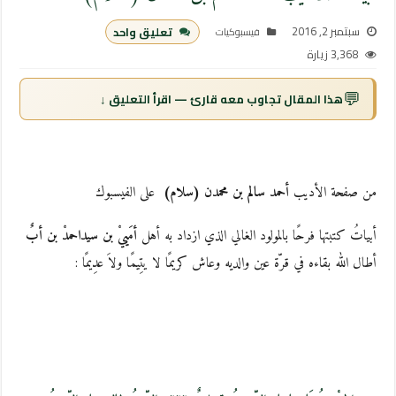
سبتمبر 2, 2016
تعليق واحد
فيسبوكيات
3,368 زيارة
💬
هذا المقال تجاوب معه قارئ — اقرأ التعليق ↓
من صفحة الأديب
أحمد سالم بن محمدن (سلام)
على الفيسبوك
أبياتُ كتبتها فرحًا بالمولود الغالي الذي ازداد به أهل
أمَييْ بن سيداحمدْ بن أبٌ
أطال الله بقاءه في قرّة عين والديه وعاش كريمًا لا يتِيمًا ولاَ عدِيمًا :